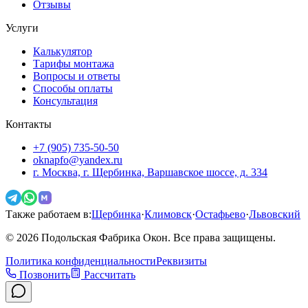
Отзывы
Услуги
Калькулятор
Тарифы монтажа
Вопросы и ответы
Способы оплаты
Консультация
Контакты
+7 (905) 735-50-50
oknapfo@yandex.ru
г. Москва, г. Щербинка, Варшавское шоссе, д. 334
Также работаем в:
Щербинка
·
Климовск
·
Остафьево
·
Львовский
©
2026
Подольская Фабрика Окон. Все права защищены.
Политика конфиденциальности
Реквизиты
Позвонить
Рассчитать