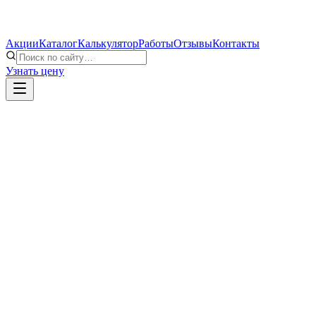
Акции
Каталог
Калькулятор
Работы
Отзывы
Контакты
Узнать цену
Окно ПВХ, однокамерный стеклопакет
Замер и доставка
Монтаж по ГОСТу