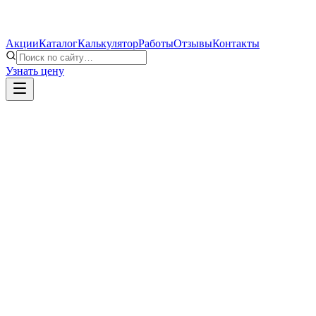
Акции
Каталог
Калькулятор
Работы
Отзывы
Контакты
Узнать цену
Окно ПВХ, однокамерный стеклопакет
Замер и доставка
Монтаж по ГОСТу