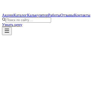
Акции
Каталог
Калькулятор
Работы
Отзывы
Контакты
Узнать цену
Окно ПВХ, однокамерный стеклопакет
Замер и доставка
Монтаж по ГОСТу