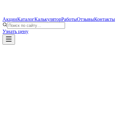
Акции
Каталог
Калькулятор
Работы
Отзывы
Контакты
Узнать цену
Окно ПВХ, однокамерный стеклопакет
Замер и доставка
Монтаж по ГОСТу