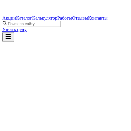
Акции
Каталог
Калькулятор
Работы
Отзывы
Контакты
Узнать цену
Provedal Р-400 и С-640: чем отличаются две алю
Сравниваем распашную систему Provedal Р-400 и раздвижную 
Как ухаживать за алюминиевыми окнами
Простые правила ухода за алюминиевым остеклением: как мыть 