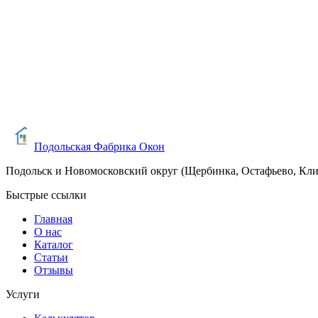
Ваше имя
Телефон
Расскажите о вашем проекте
Я согласен(на) на обработку персональных данных в соответ
Подольская Фабрика Окон
Подольск и Новомосковский округ (Щербинка, Остафьево, Кл
Быстрые ссылки
Главная
О нас
Каталог
Статьи
Отзывы
Услуги