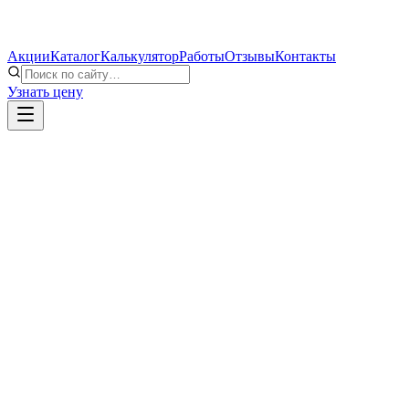
Акции
Каталог
Калькулятор
Работы
Отзывы
Контакты
Узнать цену
Provedal Р-400 и С-640: чем отличаются две
алюминиевые системы остекления
Сравниваем распашную систему Provedal Р-400 и раздвижную
С-640 — испанские алюминиевые профили для холодного
остекления балконов и веранд.