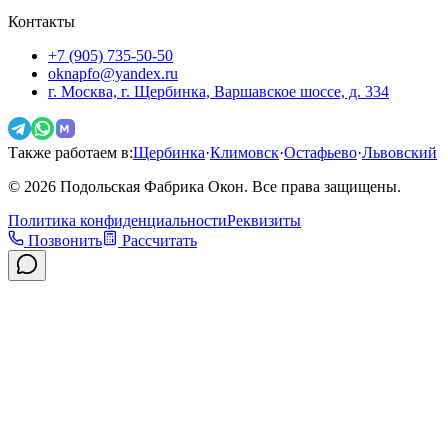
Контакты
+7 (905) 735-50-50
oknapfo@yandex.ru
г. Москва, г. Щербинка, Варшавское шоссе, д. 334
Также работаем в:
Щербинка
·
Климовск
·
Остафьево
·
Львовский
©
2026
Подольская Фабрика Окон. Все права защищены.
Политика конфиденциальности
Реквизиты
Позвонить
Рассчитать