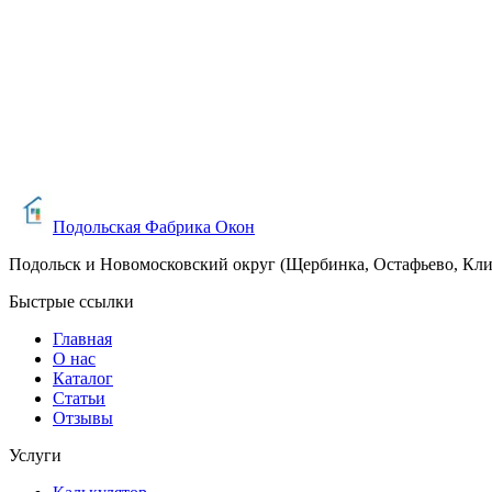
Ваше имя
Телефон
Расскажите о вашем проекте
Я согласен(на) на обработку персональных данных в соответ
Подольская Фабрика Окон
Подольск и Новомосковский округ (Щербинка, Остафьево, Кл
Быстрые ссылки
Главная
О нас
Каталог
Статьи
Отзывы
Услуги