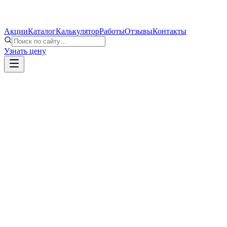
Акции
Каталог
Калькулятор
Работы
Отзывы
Контакты
Узнать цену
Provedal Р-400 и С-640: чем отличаются две алю
Сравниваем распашную систему Provedal Р-400 и раздвижную 
Как ухаживать за алюминиевыми окнами
Простые правила ухода за алюминиевым остеклением: как мыть 