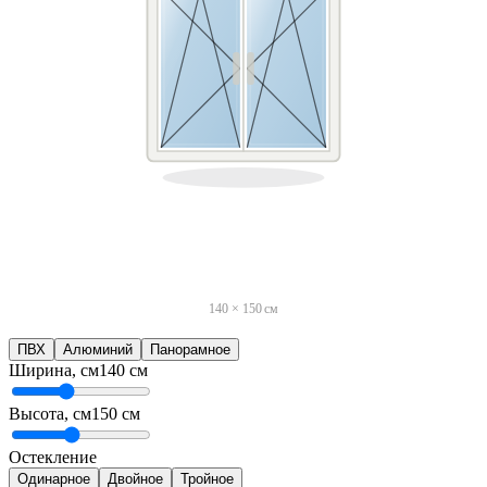
140
×
150
см
ПВХ
Алюминий
Панорамное
Ширина, см
140
см
Высота, см
150
см
Остекление
Одинарное
Двойное
Тройное