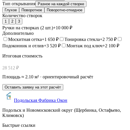
Тип открывания
Разное на каждой створке
Глухое
Поворотное
Поворотно-откидное
Количество створок
1
2
3
Ручки на створках (
2
шт.)
+
10 000
₽
Дополнительно
Москитная сетка
+
1 650
₽
Тонировка стекла
+
2 750
₽
Подоконник и отлив
+
3 520
₽
Монтаж под ключ
+
2 100
₽
Итоговая стоимость
28 512
₽
Площадь ≈
2.10
м² · ориентировочный расчёт
Оставить заявку на этот расчёт
Подольская Фабрика Окон
Подольск и Новомосковский округ (Щербинка, Остафьево,
Климовск)
Быстрые ссылки